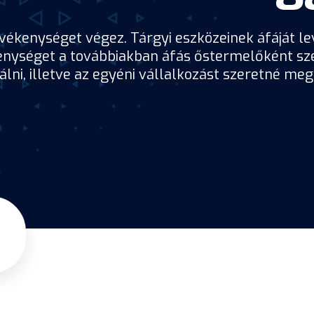
ékenységet végez. Tárgyi eszközeinek áfáját lev
nységet a továbbiakban áfás őstermelőként sze
ni, illetve az egyéni vállalkozást szeretné megs