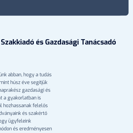
 Szakkiadó és Gazdasági Tanácsadó
ünk abban, hogy a tudás
mint húsz éve segítjük
 naprakész gazdasági és
nt a gyakorlatban is
l hozhassanak felelős
adványaink és szakértő
hogy ügyfeleink
 módon és eredményesen