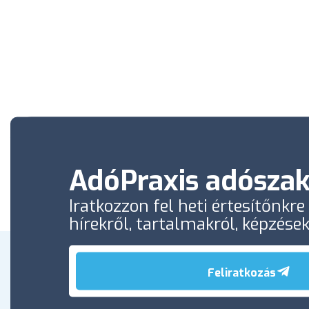
AdóPraxis adószak
Iratkozzon fel heti értesítőnkr
hírekről, tartalmakról, képzése
Feliratkozás