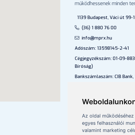
működhessenek minden ter
1139 Budapest, Váci út 99-1
(36) 1 880 76 00
info@mprx.hu
Adószám: 13598145-2-41
Cégjegyzékszám: 01-09-883
Bíróság)
Bankszámlaszám: CIB Bank,
43202906-51100005
Felnőttképzési nyilvántartá
Weboldalunkon
B/2020/000053
Az oldal működéséhez 
egyes felhasználói mun
valamint marketing cél