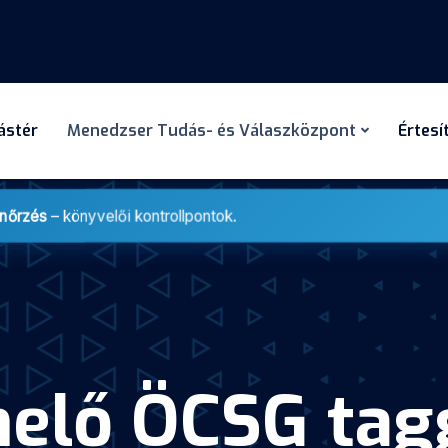
dástér
Menedzser Tudás- és Válaszközpont
Értesí
enőrzés
– könyvelői kontrollpontok.
melő ÖCSG tag