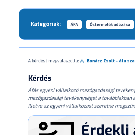
Kategóriák:
ÁFA
Őstermelők adózása
A kérdést megválaszolta:
Bonácz Zsolt - áfa sza
Kérdés
Áfás egyéni vállalkozó mezőgazdasági tevékenysé
mezőgazdasági tevékenységet a továbbiakban áf
illetve az egyéni vállalkozást szeretné megszünt
Érdekli