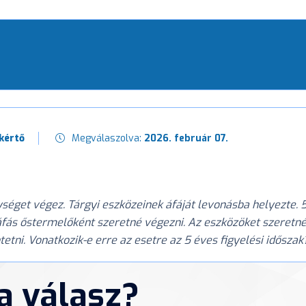
kértő
Megválaszolva:
2026. február 07.
get végez. Tárgyi eszközeinek áfáját levonásba helyezte. 5 
ás őstermelőként szeretné végezni. Az eszközöket szeretné
etni. Vonatkozik-e erre az esetre az 5 éves figyelési idősza
 a válasz?