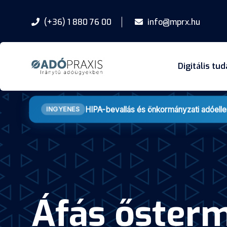
(+36) 1 880 76 00
info@mprx.hu
Digitális tu
HIPA-bevallás és önkormányzati adóell
INGYENES
Áfás őster