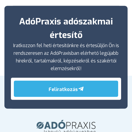
AdóPraxis adószakmai
értesítő
Iratkozzon fel heti értesítőnkre és értesüljön Ön is
rendszeresen az AdóPraxisban elérhető legújabb
hírekről, tartalmakról, képzésekről és szakértői
elemzésekről!
Feliratkozás