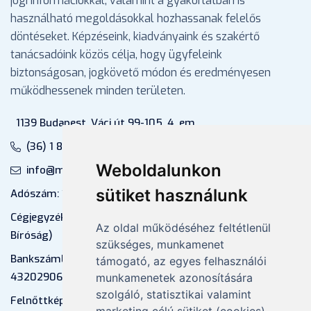
jogi információkkal, valamint a gyakorlatban is
használható megoldásokkal hozhassanak felelős
döntéseket. Képzéseink, kiadványaink és szakértő
tanácsadóink közös célja, hogy ügyfeleink
biztonságosan, jogkövető módon és eredményesen
működhessenek minden területen.
1139 Budapest, Váci út 99-105. 4. em.
(36) 1 880 76 00
Weboldalunkon
info@mprx.hu
sütiket használunk
Adószám: 13598145-2-41
Cégjegyzékszám: 01-09-883770 (Fővárosi
Az oldal működéséhez feltétlenül
Bíróság)
szükséges, munkamenet
Bankszámlaszám: CIB Bank, 10700581-
támogató, az egyes felhasználói
43202906-51100005
munkamenetek azonosítására
szolgáló, statisztikai valamint
Felnőttképzési nyilvántartási szám: