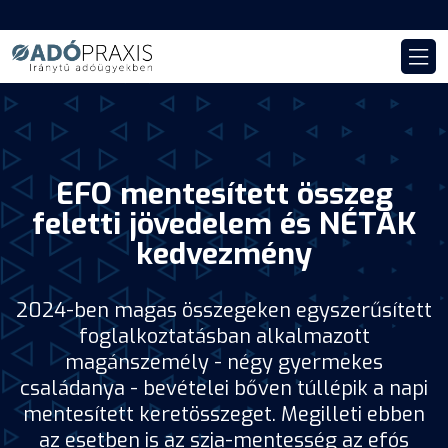
EFO mentesített összeg
feletti jövedelem és NÉTAK
kedvezmény
2024-ben magas összegeken egyszerűsített
foglalkoztatásban alkalmazott
magánszemély - négy gyermekes
családanya - bevételei bőven túllépik a napi
mentesített keretösszeget. Megilleti ebben
az esetben is az szja-mentesség az efós