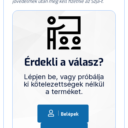
jövedelmek után meg kell fizetnie az Szja-t.
Érdekli a válasz?
Lépjen be, vagy próbálja
ki kötelezettségek nélkül
a terméket.
Belépek