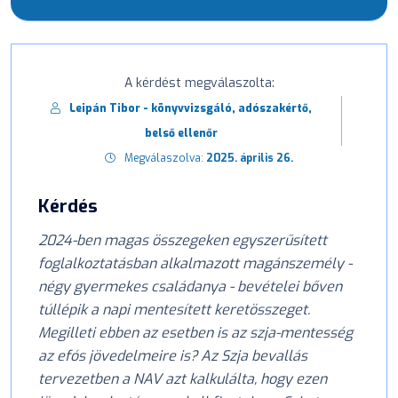
A kérdést megválaszolta:
Leipán Tibor - könyvvizsgáló, adószakértő,
belső ellenőr
Megválaszolva:
2025. április 26.
Kérdés
2024-ben magas összegeken egyszerűsített
foglalkoztatásban alkalmazott magánszemély -
négy gyermekes családanya - bevételei bőven
túllépik a napi mentesített keretösszeget.
Megilleti ebben az esetben is az szja-mentesség
az efós jövedelmeire is? Az Szja bevallás
tervezetben a NAV azt kalkulálta, hogy ezen