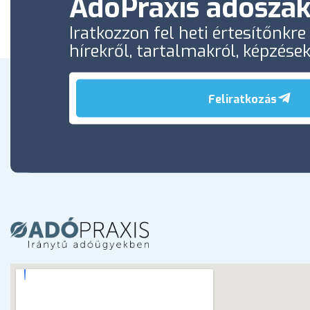
AdóPraxis adószak
Iratkozzon fel heti értesítőnkr
hírekről, tartalmakról, képzése
Feliratkozás