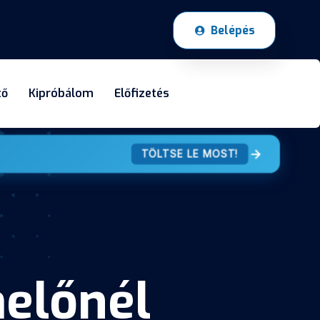
Belépés
tő
Kipróbálom
Előfizetés
TÖLTSE LE MOST!
előnél