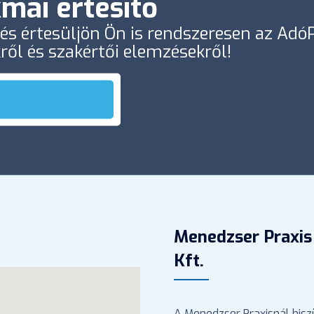
mai értesítő
e és értesüljön Ön is rendszeresen az Ad
kről és szakértői elemzésekről!
Menedzser Praxis
Kft.
A Menedzser Praxisnál hisz