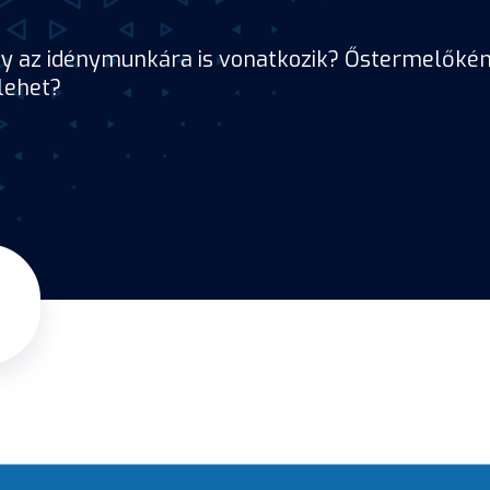
ly az idénymunkára is vonatkozik? Őstermelőkén
lehet?