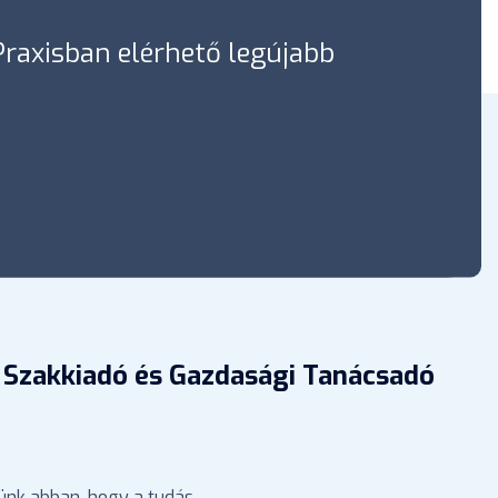
óPraxisban elérhető legújabb
 Szakkiadó és Gazdasági Tanácsadó
ünk abban, hogy a tudás