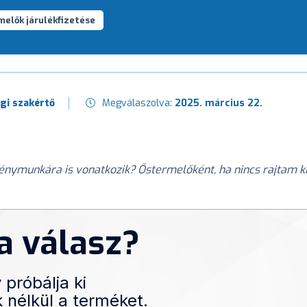
melők járulékfizetése
gi szakértő
Megválaszolva:
2025. március 22.
idénymunkára is vonatkozik? Őstermelőként, ha nincs rajtam k
 a válasz?
 próbálja ki
 nélkül a terméket.