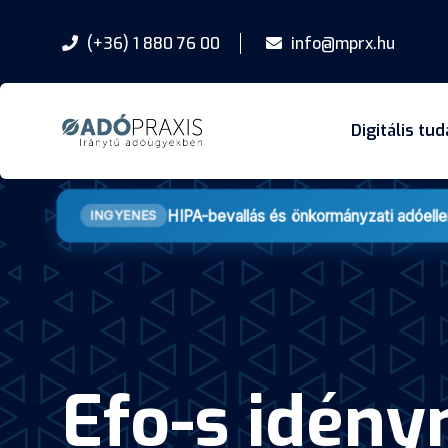
(+36) 1 880 76 00
info@mprx.hu
Digitális tu
HIPA-bevallás és önkormányzati adóell
INGYENES
Efo-s idén