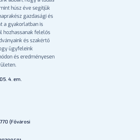
mint húsz éve segítjük
 naprakész gazdasági és
nt a gyakorlatban is
l hozhassanak felelős
adványaink és szakértő
hogy ügyfeleink
 módon és eredményesen
ületen.
05. 4. em.
770 (Fővárosi