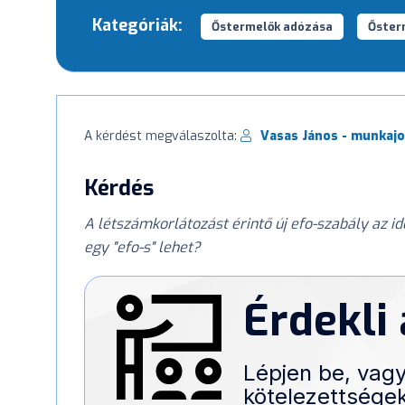
Kategóriák:
Őstermelők adózása
Őster
A kérdést megválaszolta:
Vasas János - munkajo
Kérdés
A létszámkorlátozást érintő új efo-szabály az 
egy "efo-s" lehet?
Érdekli
Lépjen be, vagy
kötelezettségek