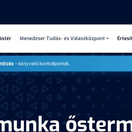
dástér
Menedzser Tudás- és Válaszközpont
Értesí
enőrzés
– könyvelői kontrollpontok.
ymunka ősterm