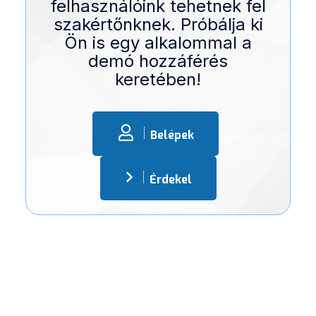
felhasználóink tehetnek fel
szakértőnknek. Próbálja ki
Ön is egy alkalommal a
demó hozzáférés
keretében!
Belépek
Érdekel