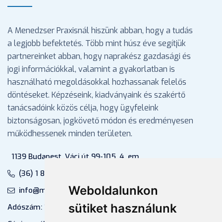
A Menedzser Praxisnál hiszünk abban, hogy a tudás
a legjobb befektetés. Több mint húsz éve segítjük
partnereinket abban, hogy naprakész gazdasági és
jogi információkkal, valamint a gyakorlatban is
használható megoldásokkal hozhassanak felelős
döntéseket. Képzéseink, kiadványaink és szakértő
tanácsadóink közös célja, hogy ügyfeleink
biztonságosan, jogkövető módon és eredményesen
működhessenek minden területen.
1139 Budapest, Váci út 99-105. 4. em.
(36) 1 880 76 00
Weboldalunkon
info@mprx.hu
sütiket használunk
Adószám: 13598145-2-41