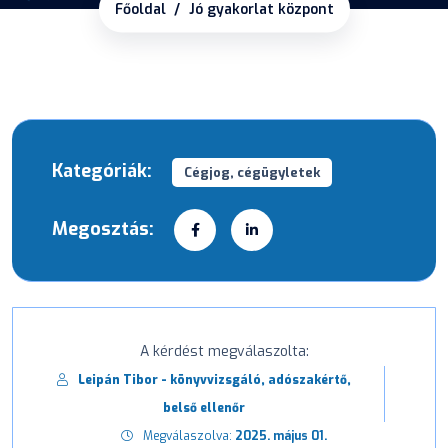
Főoldal
Jó gyakorlat központ
Kategóriák:
Cégjog, cégügyletek
Megosztás:
A kérdést megválaszolta:
Leipán Tibor - könyvvizsgáló, adószakértő,
belső ellenőr
Megválaszolva:
2025. május 01.