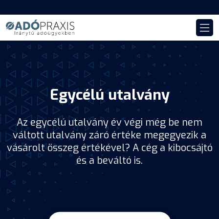
Egycélú utalvány
Az egycélú utalvány év végi még be nem
váltott utalvány záró értéke megegyezik a
vásárolt összeg értékével? A cég a kibocsájtó
és a beváltó is.