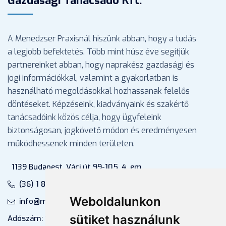
Gazdasági Tanácsadó Kft.
A Menedzser Praxisnál hiszünk abban, hogy a tudás
a legjobb befektetés. Több mint húsz éve segítjük
partnereinket abban, hogy naprakész gazdasági és
jogi információkkal, valamint a gyakorlatban is
használható megoldásokkal hozhassanak felelős
döntéseket. Képzéseink, kiadványaink és szakértő
tanácsadóink közös célja, hogy ügyfeleink
biztonságosan, jogkövető módon és eredményesen
működhessenek minden területen.
1139 Budapest, Váci út 99-105. 4. em.
(36) 1 880 76 00
Weboldalunkon
info@mprx.hu
sütiket használunk
Adószám: 13598145-2-41