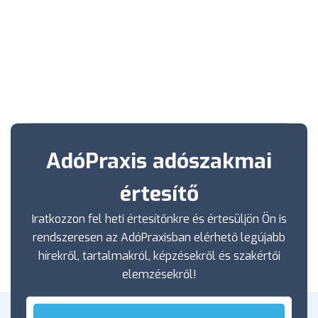
AdóPraxis adószakmai
értesítő
Iratkozzon fel heti értesítőnkre és értesüljön Ön is
rendszeresen az AdóPraxisban elérhető legújabb
hírekről, tartalmakról, képzésekről és szakértői
elemzésekről!