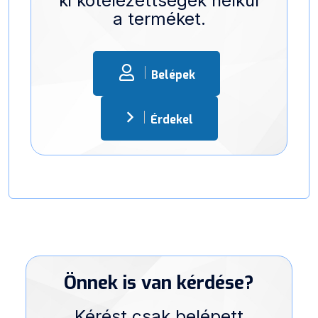
ki kötelezettségek nélkül
a terméket.
Belépek
Érdekel
Önnek is van kérdése?
Kérést csak belépett