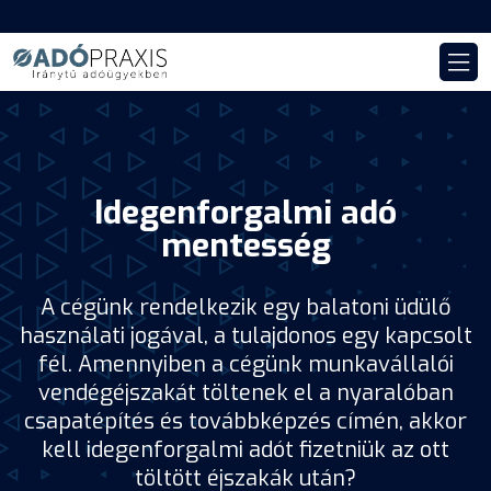
Idegenforgalmi adó
mentesség
A cégünk rendelkezik egy balatoni üdülő
használati jogával, a tulajdonos egy kapcsolt
fél. Amennyiben a cégünk munkavállalói
vendégéjszakát töltenek el a nyaralóban
csapatépítés és továbbképzés címén, akkor
kell idegenforgalmi adót fizetniük az ott
töltött éjszakák után?