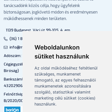
tanácsadóink közös célja, hogy ügyfeleink
biztonságosan, jogkövető módon és eredményesen
működhessenek minden területen.
1139 Budapest, Váci út 99-105. 4. em.
(36) 1 880 76 00
Weboldalunkon
info@mprx.hu
sütiket használunk
Adószám: 13598145-2-41
Cégjegyzékszám: 01-09-883770 (Fővárosi
Az oldal működéséhez feltétlenül
Bíróság)
szükséges, munkamenet
Bankszámlaszám: CIB Bank, 10700581-
támogató, az egyes felhasználói
43202906-51100005
munkamenetek azonosítására
szolgáló, statisztikai valamint
Felnőttképzési nyilvántartási szám:
marketing célú sütiket (cookies)
B/2020/000053
használunk.