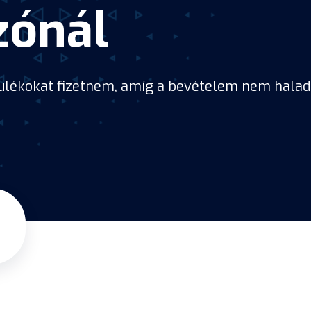
zónál
rulékokat fizetnem, amíg a bevételem nem hala