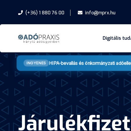
(+36) 1 880 76 00
info@mprx.hu
Digitális tu
HIPA-bevallás és önkormányzati adóell
INGYENES
Járulékfize