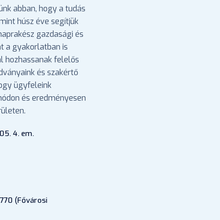
ünk abban, hogy a tudás
mint húsz éve segítjük
 naprakész gazdasági és
nt a gyakorlatban is
l hozhassanak felelős
adványaink és szakértő
hogy ügyfeleink
 módon és eredményesen
ületen.
05. 4. em.
770 (Fővárosi