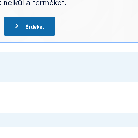
 nélkül a terméket.
Érdekel