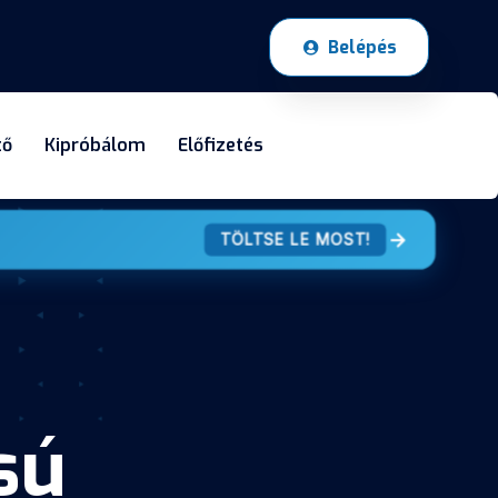
Belépés
tő
Kipróbálom
Előfizetés
TÖLTSE LE MOST!
sú