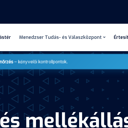
dástér
Menedzser Tudás- és Válaszközpont
Értesí
enőrzés
– könyvelői kontrollpontok.
tés mellékállá