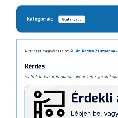
Kategóriák:
Átalányadó
A kérdést megválaszolta:
dr. Radics Zsuzsanna -
Kérdés
Mellékállású átalányadózóként kell-e járuléko
Érdekli
Lépjen be, vagy