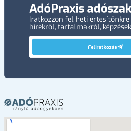
AdóPraxis adószak
Iratkozzon fel heti értesítőnkr
hírekről, tartalmakról, képzése
Feliratkozás