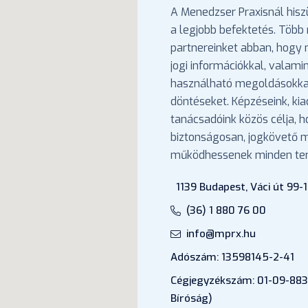
A Menedzser Praxisnál hisz
a legjobb befektetés. Több 
partnereinket abban, hogy
jogi információkkal, valami
használható megoldásokka
döntéseket. Képzéseink, ki
tanácsadóink közös célja, 
biztonságosan, jogkövető
működhessenek minden ter
1139 Budapest, Váci út 99-1
(36) 1 880 76 00
info@mprx.hu
Adószám: 13598145-2-41
Cégjegyzékszám: 01-09-883
Bíróság)