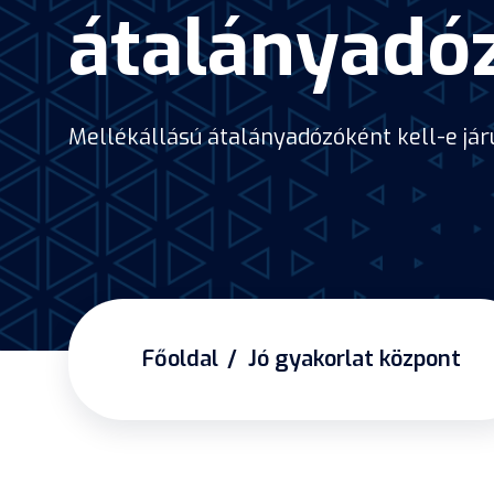
átalányadó
Mellékállású átalányadózóként kell-e já
Főoldal
Jó gyakorlat központ