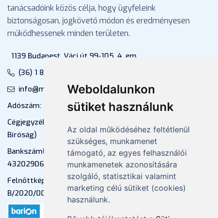
tanácsadóink közös célja, hogy ügyfeleink
biztonságosan, jogkövető módon és eredményesen
működhessenek minden területen.
1139 Budapest, Váci út 99-105. 4. em.
(36) 1 880 76 00
Weboldalunkon
info@mprx.hu
sütiket használunk
Adószám: 13598145-2-41
Cégjegyzékszám: 01-09-883770 (Fővárosi
Az oldal működéséhez feltétlenül
Bíróság)
szükséges, munkamenet
Bankszámlaszám: CIB Bank, 10700581-
támogató, az egyes felhasználói
43202906-51100005
munkamenetek azonosítására
szolgáló, statisztikai valamint
Felnőttképzési nyilvántartási szám:
marketing célú sütiket (cookies)
B/2020/000053
használunk.