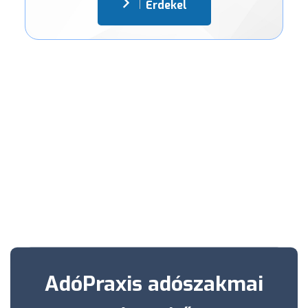
Érdekel
AdóPraxis adószakmai