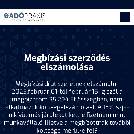
Megbízási szerződés
elszámolása
Megbízási díjat szeretnék elszámolni.
2025.február 01-től február 15-ig szól a
megbízásom 35 294 Ft összegben, nem
alkalmazok költségelszámolást. A 15% szja-
n kívül más járulékot kell-e fizetnem mint
munkavállaló, illetve a megbízottnak további
költsége merül-e fel?