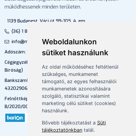
működhessenek minden területen.
1139 Budapest, Váci út 99-105. 4. em.
(36) 1 880 76 00
Weboldalunkon
info@mprx.hu
sütiket használunk
Adószám: 13598145-2-41
Cégjegyzékszám: 01-09-883770 (Fővárosi
Az oldal működéséhez feltétlenül
Bíróság)
szükséges, munkamenet
Bankszámlaszám: CIB Bank, 10700581-
támogató, az egyes felhasználói
43202906-51100005
munkamenetek azonosítására
szolgáló, statisztikai valamint
Felnőttképzési nyilvántartási szám:
marketing célú sütiket (cookies)
B/2020/000053
használunk.
Bővebb tájékoztatást a
Süti
tájékoztatónkban
talál.