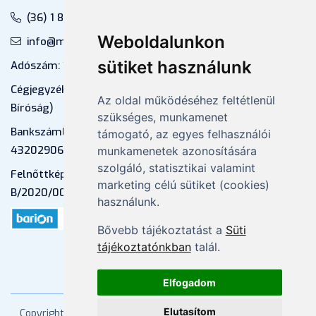
(36) 1 880 76 00
Weboldalunkon
info@mprx.hu
sütiket használunk
Adószám: 13598145-2-41
Cégjegyzékszám: 01-09-883770 (Fővárosi
Az oldal működéséhez feltétlenül
Bíróság)
szükséges, munkamenet
Bankszámlaszám: CIB Bank, 10700581-
támogató, az egyes felhasználói
43202906-51100005
munkamenetek azonosítására
szolgáló, statisztikai valamint
Felnőttképzési nyilvántartási szám:
marketing célú sütiket (cookies)
B/2020/000053
használunk.
Bővebb tájékoztatást a
Süti
tájékoztatónkban
talál.
Elfogadom
Elutasítom
Copyright
2026 Mprx. Minden jog fenntartva
Menedzser