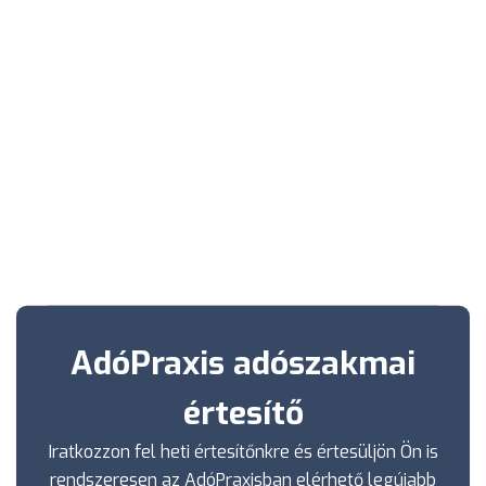
AdóPraxis adószakmai
értesítő
Iratkozzon fel heti értesítőnkre és értesüljön Ön is
rendszeresen az AdóPraxisban elérhető legújabb