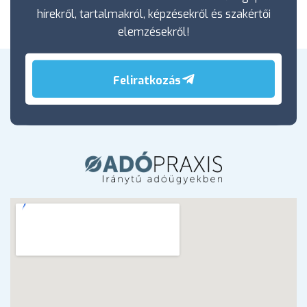
hírekről, tartalmakról, képzésekről és szakértői
elemzésekről!
Feliratkozás