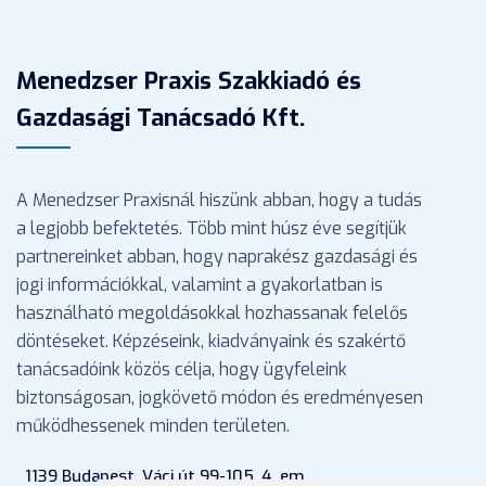
Menedzser Praxis Szakkiadó és
Gazdasági Tanácsadó Kft.
A Menedzser Praxisnál hiszünk abban, hogy a tudás
a legjobb befektetés. Több mint húsz éve segítjük
partnereinket abban, hogy naprakész gazdasági és
jogi információkkal, valamint a gyakorlatban is
használható megoldásokkal hozhassanak felelős
döntéseket. Képzéseink, kiadványaink és szakértő
tanácsadóink közös célja, hogy ügyfeleink
biztonságosan, jogkövető módon és eredményesen
működhessenek minden területen.
1139 Budapest, Váci út 99-105. 4. em.