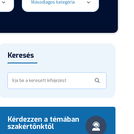
Keresés
Kérdezzen a témában
szakértőnktől