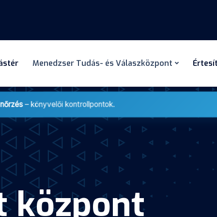
dástér
Menedzser Tudás- és Válaszközpont
Értesí
enőrzés
– könyvelői kontrollpontok.
t központ