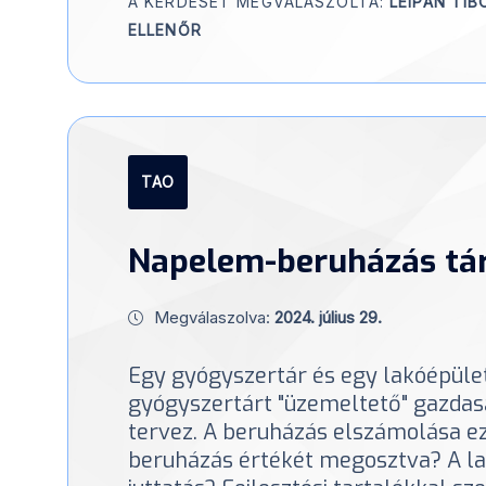
A KÉRDÉSÉT MEGVÁLASZOLTA:
LEIPÁN TI
ELLENŐR
TAO
Napelem-beruházás tár
Megválaszolva:
2024. július 29.
Egy gyógyszertár és egy lakóépület
gyógyszertárt "üzemeltető" gazdas
tervez. A beruházás elszámolása ez
beruházás értékét megosztva? A la