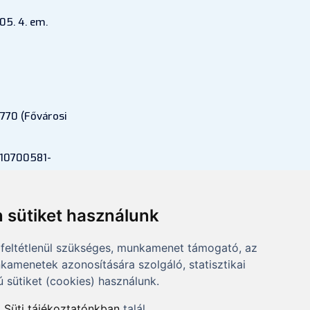
05. 4. em.
770 (Fővárosi
 10700581-
si szám:
 sütiket használunk
feltétlenül szükséges, munkamenet támogató, az
kamenetek azonosítására szolgáló, statisztikai
ú sütiket (cookies) használunk.
a
Süti tájékoztatónkban
talál.