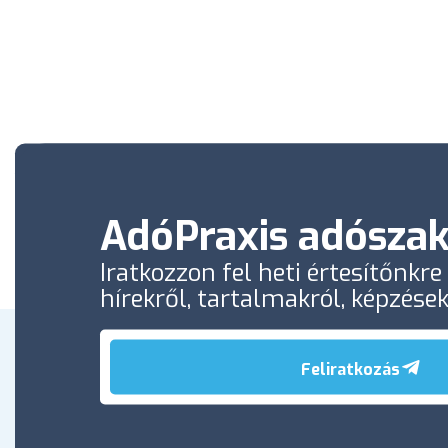
AdóPraxis adószak
Iratkozzon fel heti értesítőnkr
hírekről, tartalmakról, képzése
Feliratkozás