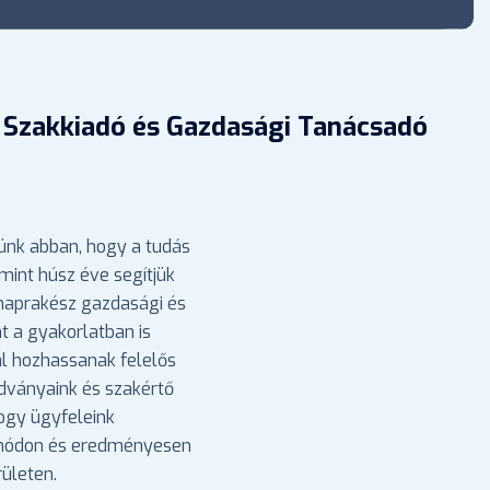
 Szakkiadó és Gazdasági Tanácsadó
ünk abban, hogy a tudás
mint húsz éve segítjük
 naprakész gazdasági és
nt a gyakorlatban is
l hozhassanak felelős
adványaink és szakértő
hogy ügyfeleink
 módon és eredményesen
ületen.