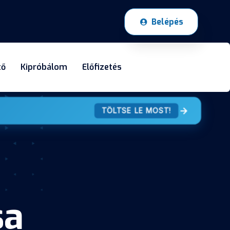
Belépés
tő
Kipróbálom
Előfizetés
TÖLTSE LE MOST!
sa