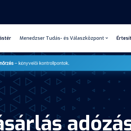
dástér
Menedzser Tudás- és Válaszközpont
Értesí
enőrzés
– könyvelői kontrollpontok.
ásárlás adózá