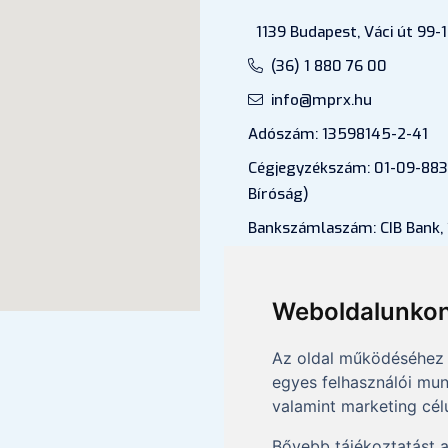
1139 Budapest, Váci út 99-1
(36) 1 880 76 00
info@mprx.hu
Adószám: 13598145-2-41
Cégjegyzékszám: 01-09-883
Bíróság)
Bankszámlaszám: CIB Bank,
43202906-51100005
Felnőttképzési nyilvántartá
Weboldalunkon
B/2020/000053
Az oldal működéséhez 
egyes felhasználói mun
valamint marketing cél
Bővebb tájékoztatást 