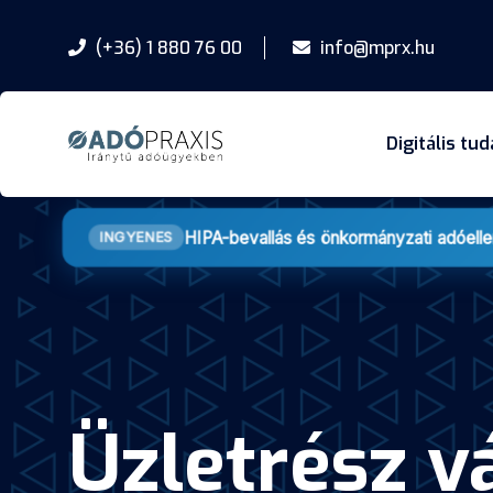
(+36) 1 880 76 00
info@mprx.hu
Digitális tu
HIPA-bevallás és önkormányzati adóell
INGYENES
Üzletrész v