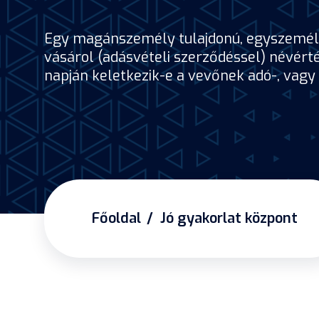
Egy magánszemély tulajdonú, egyszemélye
vásárol (adásvételi szerződéssel) névérté
napján keletkezik-e a vevőnek adó-, vagy 
Főoldal
Jó gyakorlat központ