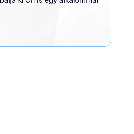
bálja ki Ön is egy alkalommal