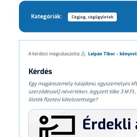
Kategóriák:
Cégjog, cégügyletek
A kérdést megválaszolta:
Leipán Tibor - könyvvi
Kérdés
Egy magánszemély tulajdonú, egyszemélyes kft.-
szerződéssel) névértéken. Jegyzett tőke 3 M Ft.,
illeték fizetési kötelezettsége?
Érdekli