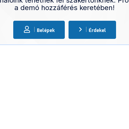
nálóink tehetnek fel szakértőnknek. Pró
a demó hozzáférés keretében!
Belépek
Érdekel