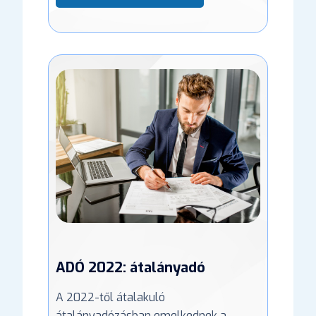
ADÓ 2022: átalányadó
A 2022-től átalakuló
átalányadózásban emelkednek a