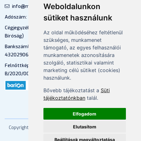
Weboldalunkon
info@mprx.hu
sütiket használunk
Adószám: 13598145-2-41
Cégjegyzékszám: 01-09-883770 (Fővárosi
Az oldal működéséhez feltétlenül
Bíróság)
szükséges, munkamenet
Bankszámlaszám: CIB Bank, 10700581-
támogató, az egyes felhasználói
43202906-51100005
munkamenetek azonosítására
szolgáló, statisztikai valamint
Felnőttképzési nyilvántartási szám:
marketing célú sütiket (cookies)
B/2020/000053
használunk.
Bővebb tájékoztatást a
Süti
tájékoztatónkban
talál.
Elfogadom
Elutasítom
Copyright
2026 Mprx. Minden jog fenntartva
Menedzser
Praxis Kft
Beállítások megváltoztatása