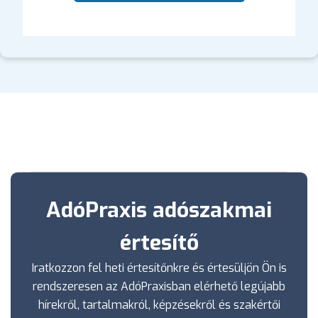
AdóPraxis adószakmai
értesítő
Iratkozzon fel heti értesítőnkre és értesüljön Ön is
rendszeresen az AdóPraxisban elérhető legújabb
hírekről, tartalmakról, képzésekről és szakértői