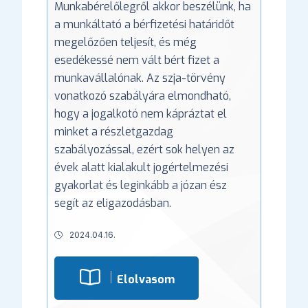
Munkabérelőlegről akkor beszélünk, ha
a munkáltató a bérfizetési határidőt
megelőzően teljesít, és még
esedékessé nem vált bért fizet a
munkavállalónak. Az szja-törvény
vonatkozó szabályára elmondható,
hogy a jogalkotó nem kápráztat el
minket a részletgazdag
szabályozással, ezért sok helyen az
évek alatt kialakult jogértelmezési
gyakorlat és leginkább a józan ész
segít az eligazodásban.
2024.04.16.
Elolvasom