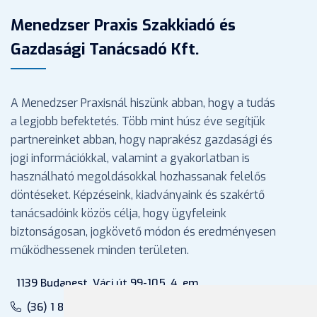
Menedzser Praxis Szakkiadó és
Gazdasági Tanácsadó Kft.
A Menedzser Praxisnál hiszünk abban, hogy a tudás
a legjobb befektetés. Több mint húsz éve segítjük
partnereinket abban, hogy naprakész gazdasági és
jogi információkkal, valamint a gyakorlatban is
használható megoldásokkal hozhassanak felelős
döntéseket. Képzéseink, kiadványaink és szakértő
tanácsadóink közös célja, hogy ügyfeleink
biztonságosan, jogkövető módon és eredményesen
működhessenek minden területen.
1139 Budapest, Váci út 99-105. 4. em.
(36) 1 880 76 00