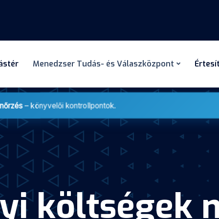
dástér
Menedzser Tudás- és Válaszközpont
Értesí
enőrzés
– könyvelői kontrollpontok.
yi költségek 