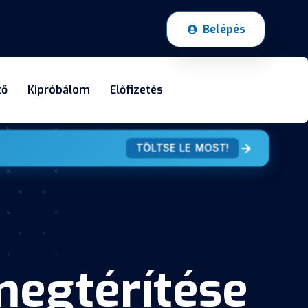
Belépés
tő
Kipróbálom
Előfizetés
TÖLTSE LE MOST!
megtérítése