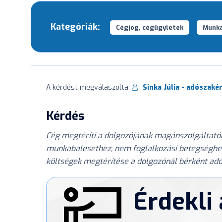
Kategóriák:
Cégjog, cégügyletek
Munk
A kérdést megválaszolta:
Sinka Júlia - adószaké
Kérdés
Cég megtéríti a dolgozójának magánszolgáltatónál
munkabalesethez, nem foglalkozási betegséghez
költségek megtérítése a dolgozónál bérként ad
Érdekli