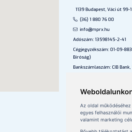
1139 Budapest, Váci út 99-1
(36) 1 880 76 00
info@mprx.hu
Adószám: 13598145-2-41
Cégjegyzékszám: 01-09-883
Bíróság)
Bankszámlaszám: CIB Bank,
43202906-51100005
Felnőttképzési nyilvántartá
Weboldalunkon
B/2020/000053
Az oldal működéséhez 
egyes felhasználói mun
valamint marketing cél
Bővebb tájékoztatást 