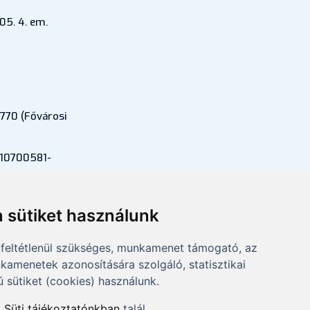
05. 4. em.
770 (Fővárosi
 10700581-
si szám:
 sütiket használunk
feltétlenül szükséges, munkamenet támogató, az
kamenetek azonosítására szolgáló, statisztikai
ú sütiket (cookies) használunk.
a
Süti tájékoztatónkban
talál.