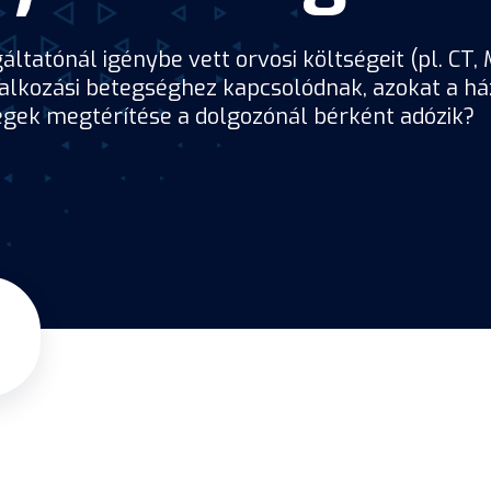
atónál igénybe vett orvosi költségeit (pl. CT, M
ozási betegséghez kapcsolódnak, azokat a házi
gek megtérítése a dolgozónál bérként adózik?