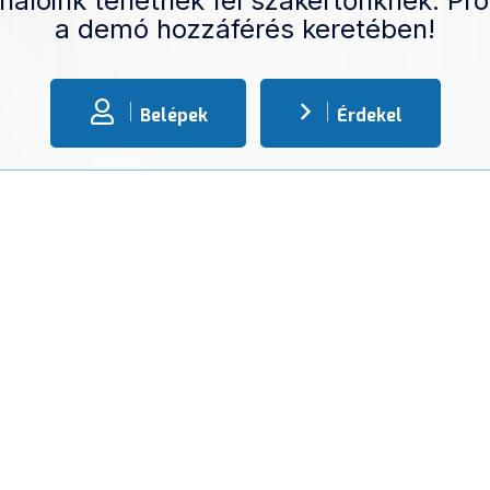
nálóink tehetnek fel szakértőnknek. Pró
a demó hozzáférés keretében!
Belépek
Érdekel