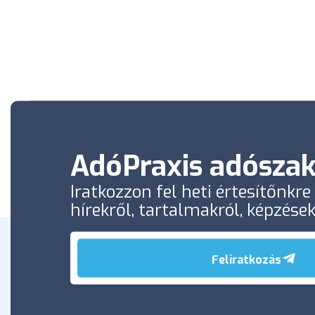
AdóPraxis adószak
Iratkozzon fel heti értesítőnkr
hírekről, tartalmakról, képzése
Feliratkozás