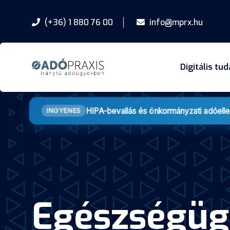
(+36) 1 880 76 00
info@mprx.hu
Digitális tu
HIPA-bevallás és önkormányzati adóell
INGYENES
Egészségüg