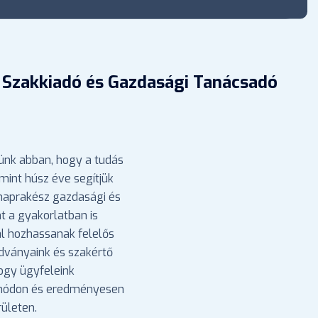
 Szakkiadó és Gazdasági Tanácsadó
ünk abban, hogy a tudás
mint húsz éve segítjük
 naprakész gazdasági és
nt a gyakorlatban is
l hozhassanak felelős
adványaink és szakértő
hogy ügyfeleink
 módon és eredményesen
ületen.