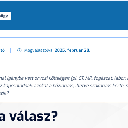
aügy
rtő
Megválaszolva:
2025. február 20.
 igénybe vett orvosi költségeit (pl. CT, MR, fogászat, labor
 kapcsolódnak, azokat a háziorvos, illetve szakorvos kérte
ózik?
 a válasz?