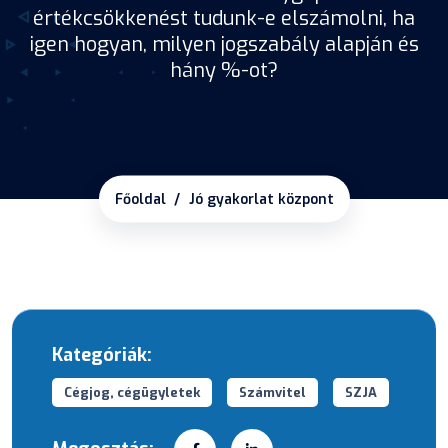
értékcsökkenést tudunk-e elszámolni, ha
igen hogyan, milyen jogszabály alapján és
hány %-ot?
Főoldal
Jó gyakorlat központ
Kategóriák:
Cégjog, cégügyletek
Számvitel
SZJA