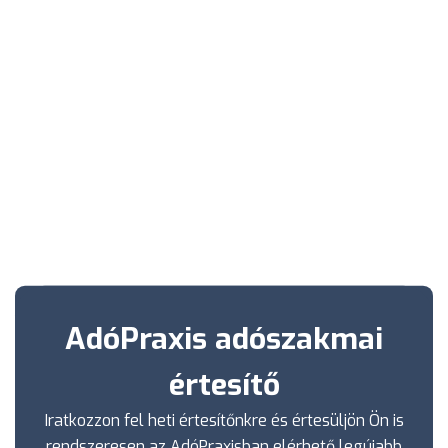
AdóPraxis adószakmai
értesítő
Iratkozzon fel heti értesítőnkre és értesüljön Ön is
rendszeresen az AdóPraxisban elérhető legújabb