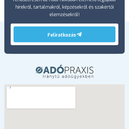
hírekről, tartalmakról, képzésekről és szakértői
elemzésekről!
Feliratkozás