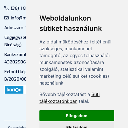
(36) 1 880 76 00
Weboldalunkon
info@mprx.hu
sütiket használunk
Adószám: 13598145-2-41
Cégjegyzékszám: 01-09-883770 (Fővárosi
Az oldal működéséhez feltétlenül
Bíróság)
szükséges, munkamenet
Bankszámlaszám: CIB Bank, 10700581-
támogató, az egyes felhasználói
43202906-51100005
munkamenetek azonosítására
szolgáló, statisztikai valamint
Felnőttképzési nyilvántartási szám:
marketing célú sütiket (cookies)
B/2020/000053
használunk.
Bővebb tájékoztatást a
Süti
tájékoztatónkban
talál.
Elfogadom
Elutasítom