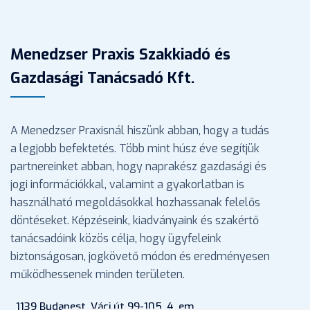
Menedzser Praxis Szakkiadó és
Gazdasági Tanácsadó Kft.
A Menedzser Praxisnál hiszünk abban, hogy a tudás
a legjobb befektetés. Több mint húsz éve segítjük
partnereinket abban, hogy naprakész gazdasági és
jogi információkkal, valamint a gyakorlatban is
használható megoldásokkal hozhassanak felelős
döntéseket. Képzéseink, kiadványaink és szakértő
tanácsadóink közös célja, hogy ügyfeleink
biztonságosan, jogkövető módon és eredményesen
működhessenek minden területen.
1139 Budapest, Váci út 99-105. 4. em.