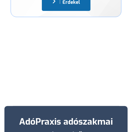
Érdekel
AdóPraxis adószakmai