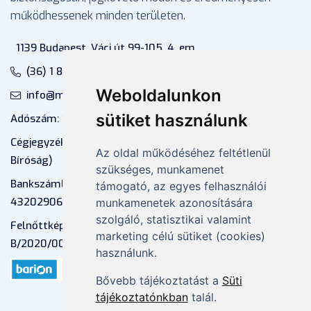
működhessenek minden területen.
1139 Budapest, Váci út 99-105. 4. em.
(36) 1 880 76 00
Weboldalunkon
info@mprx.hu
sütiket használunk
Adószám: 13598145-2-41
Cégjegyzékszám: 01-09-883770 (Fővárosi
Az oldal működéséhez feltétlenül
Bíróság)
szükséges, munkamenet
Bankszámlaszám: CIB Bank, 10700581-
támogató, az egyes felhasználói
43202906-51100005
munkamenetek azonosítására
szolgáló, statisztikai valamint
Felnőttképzési nyilvántartási szám:
marketing célú sütiket (cookies)
B/2020/000053
használunk.
Bővebb tájékoztatást a
Süti
tájékoztatónkban
talál.