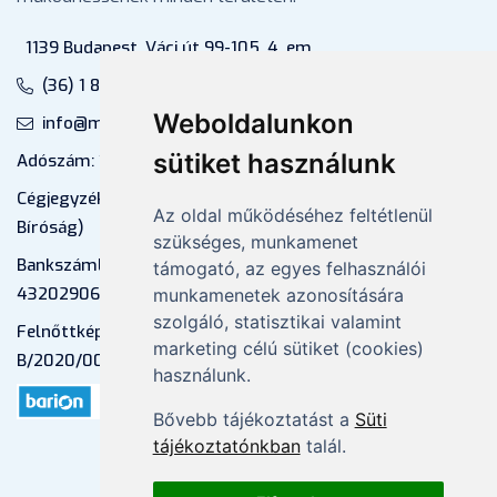
1139 Budapest, Váci út 99-105. 4. em.
(36) 1 880 76 00
Weboldalunkon
info@mprx.hu
sütiket használunk
Adószám: 13598145-2-41
Cégjegyzékszám: 01-09-883770 (Fővárosi
Az oldal működéséhez feltétlenül
Bíróság)
szükséges, munkamenet
Bankszámlaszám: CIB Bank, 10700581-
támogató, az egyes felhasználói
43202906-51100005
munkamenetek azonosítására
szolgáló, statisztikai valamint
Felnőttképzési nyilvántartási szám:
marketing célú sütiket (cookies)
B/2020/000053
használunk.
Bővebb tájékoztatást a
Süti
tájékoztatónkban
talál.