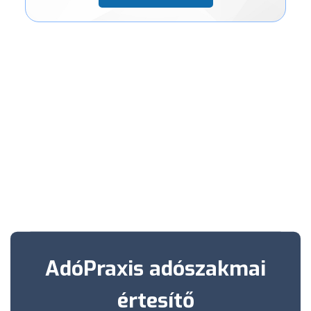
AdóPraxis adószakmai
értesítő