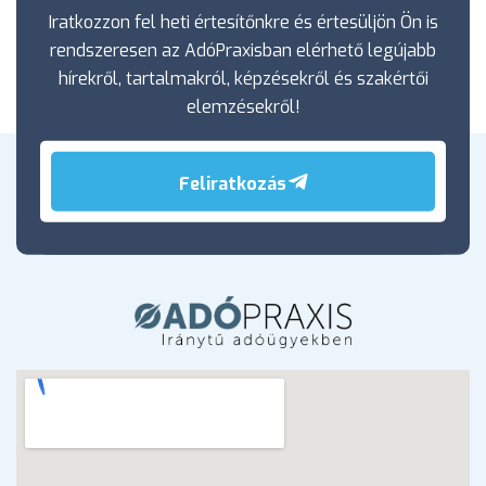
Iratkozzon fel heti értesítőnkre és értesüljön Ön is
rendszeresen az AdóPraxisban elérhető legújabb
hírekről, tartalmakról, képzésekről és szakértői
elemzésekről!
Feliratkozás