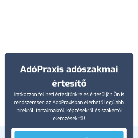
AdóPraxis adószakmai
értesítő
Iratkozzon fel heti értesítőnkre és értesüljön Ön is
rendszeresen az AdóPraxisban elérhető legújabb
hírekről, tartalmakról, képzésekről és szakértői
elemzésekről!