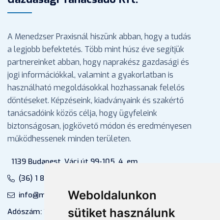
A Menedzser Praxisnál hiszünk abban, hogy a tudás
a legjobb befektetés. Több mint húsz éve segítjük
partnereinket abban, hogy naprakész gazdasági és
jogi információkkal, valamint a gyakorlatban is
használható megoldásokkal hozhassanak felelős
döntéseket. Képzéseink, kiadványaink és szakértő
tanácsadóink közös célja, hogy ügyfeleink
biztonságosan, jogkövető módon és eredményesen
működhessenek minden területen.
1139 Budapest, Váci út 99-105. 4. em.
(36) 1 880 76 00
Weboldalunkon
info@mprx.hu
sütiket használunk
Adószám: 13598145-2-41