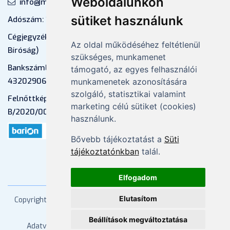
Weboldalunkon
info@mprx.hu
sütiket használunk
Adószám: 13598145-2-41
Cégjegyzékszám: 01-09-883770 (Fővárosi
Az oldal működéséhez feltétlenül
Bíróság)
szükséges, munkamenet
Bankszámlaszám: CIB Bank, 10700581-
támogató, az egyes felhasználói
43202906-51100005
munkamenetek azonosítására
szolgáló, statisztikai valamint
Felnőttképzési nyilvántartási szám:
marketing célú sütiket (cookies)
B/2020/000053
használunk.
Bővebb tájékoztatást a
Süti
tájékoztatónkban
talál.
Elfogadom
Elutasítom
Copyright
2026 Mprx. Minden jog fenntartva
Menedzser
Praxis Kft
Beállítások megváltoztatása
Adatvédelem
ÁSZF
Impresszum
Kapcsolat