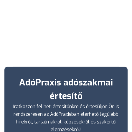
AdóPraxis adószakmai
értesítő
Iratkozzon fel heti értesítőnkre és értesüljön Ön is
rendszeresen az AdóPraxisban elérhető legújabb
hírekről, tartalmakról, képzésekről és szakértői
elemzésekről!