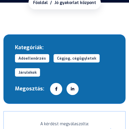
Főoldal
Jó gyakorlat központ
Kategóriák:
Adóellenőrzés
Cégjog, cégügyletek
Járulékok
Megosztás:
A kérdést megválaszolta: