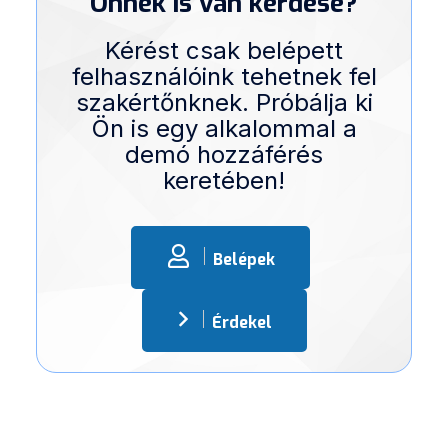
Önnek is van kérdése?
Kérést csak belépett
felhasználóink tehetnek fel
szakértőnknek. Próbálja ki
Ön is egy alkalommal a
demó hozzáférés
keretében!
Belépek
Érdekel