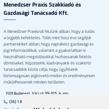
Menedzser Praxis Szakkiadó és
Gazdasági Tanácsadó Kft.
A Menedzser Praxisnál hiszünk abban, hogy a tudás
a legjobb befektetés. Több mint húsz éve segítjük
partnereinket abban, hogy naprakész gazdasági és
jogi információkkal, valamint a gyakorlatban is
használható megoldásokkal hozhassanak felelős
döntéseket. Képzéseink, kiadványaink és szakértő
tanácsadóink közös célja, hogy ügyfeleink
biztonságosan, jogkövető módon és eredményesen
működhessenek minden területen.
1139 Budapest, Váci út 99-105. 4. em.
(36) 1 880 76 00