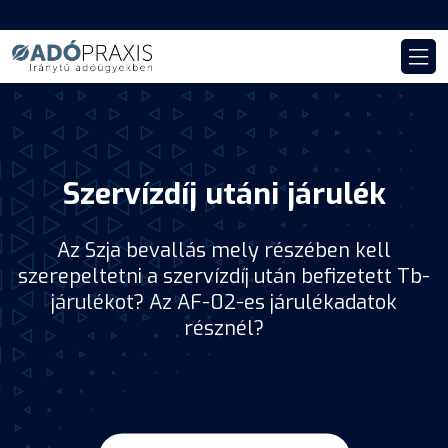
Szervízdíj utáni járulék
Az Szja bevallás mely részében kell
szerepeltetni a szervízdíj után befizetett Tb-
járulékot? Az AF-02-es járulékadatok
résznél?