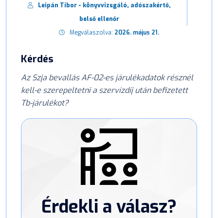
Leipán Tibor - könyvvizsgáló, adószakértő,
belső ellenőr
Megválaszolva:
2026. május 21.
Kérdés
Az Szja bevallás AF-02-es járulékadatok résznél
kell-e szerepeltetni a szervízdíj után befizetett
Tb-járulékot?
Érdekli a válasz?