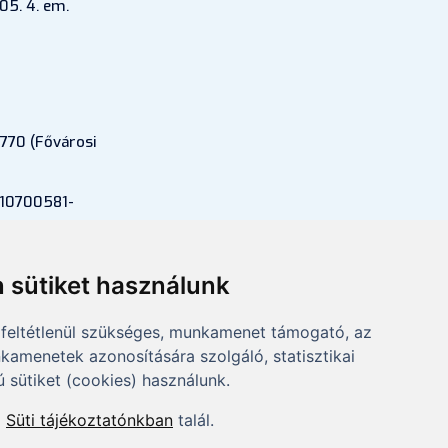
05. 4. em.
770 (Fővárosi
 10700581-
si szám:
 sütiket használunk
feltétlenül szükséges, munkamenet támogató, az
kamenetek azonosítására szolgáló, statisztikai
ú sütiket (cookies) használunk.
a
Süti tájékoztatónkban
talál.