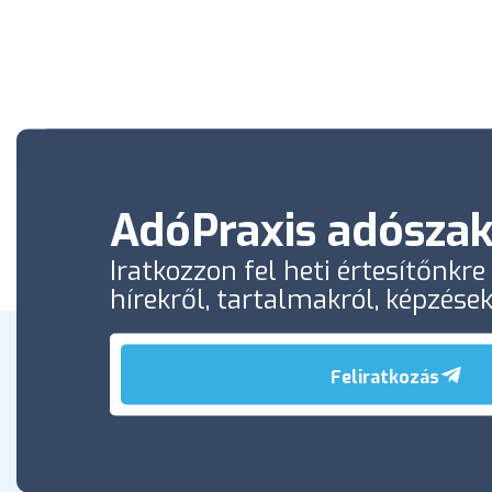
AdóPraxis adószak
Iratkozzon fel heti értesítőnkr
hírekről, tartalmakról, képzése
Feliratkozás