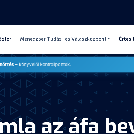
dástér
Menedzser Tudás- és Válaszközpont
Értesí
enőrzés
– könyvelői kontrollpontok.
mla az áfa be