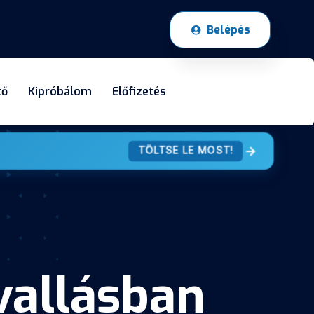
Belépés
tő
Kipróbálom
Előfizetés
TÖLTSE LE MOST!
vallásban