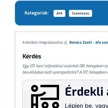
Kategóriák:
ÁFA
Számlázás
A kérdést megválaszolta:
Bonácz Zsolt - áfa sza
Kérdés
Egy 07. havi teljesítésű számlát 08. hónapban sz
bevallásban kell szerepeltetni? A 07. hónapban
Érdekli
Lépjen be, vagy