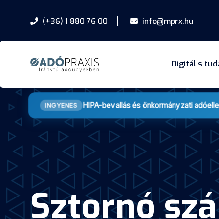
(+36) 1 880 76 00
info@mprx.hu
Digitális tu
HIPA-bevallás és önkormányzati adóell
INGYENES
Sztornó szá