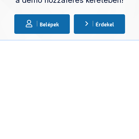
a demó hozzáférés keretében!
Belépek
Érdekel