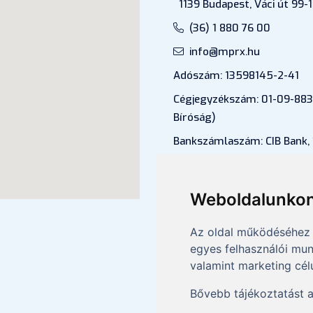
1139 Budapest, Váci út 99-1
(36) 1 880 76 00
info@mprx.hu
Adószám: 13598145-2-41
Cégjegyzékszám: 01-09-883
Bíróság)
Bankszámlaszám: CIB Bank,
43202906-51100005
Felnőttképzési nyilvántartá
Weboldalunkon
B/2020/000053
Az oldal működéséhez 
egyes felhasználói mun
valamint marketing cél
Bővebb tájékoztatást 