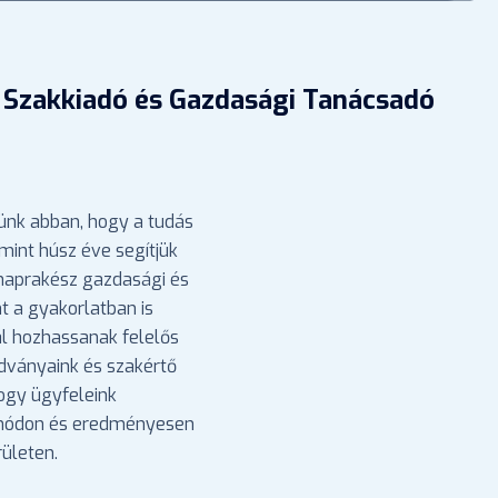
 Szakkiadó és Gazdasági Tanácsadó
ünk abban, hogy a tudás
mint húsz éve segítjük
 naprakész gazdasági és
nt a gyakorlatban is
l hozhassanak felelős
adványaink és szakértő
hogy ügyfeleink
 módon és eredményesen
ületen.