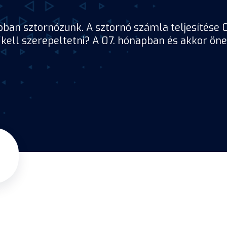
pban sztornózunk. A sztornó számla teljesítése 0
kell szerepeltetni? A 07. hónapban és akkor ön