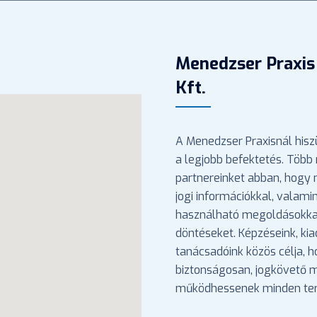
Menedzser Praxis
Kft.
A Menedzser Praxisnál hisz
a legjobb befektetés. Több 
partnereinket abban, hogy
jogi információkkal, valami
használható megoldásokka
döntéseket. Képzéseink, ki
tanácsadóink közös célja, 
biztonságosan, jogkövető
működhessenek minden ter