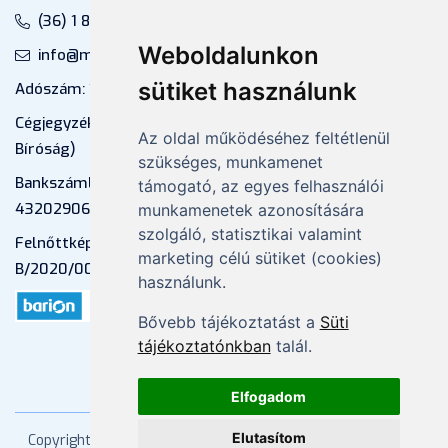
(36) 1 880 76 00
Weboldalunkon
info@mprx.hu
sütiket használunk
Adószám: 13598145-2-41
Cégjegyzékszám: 01-09-883770 (Fővárosi
Az oldal működéséhez feltétlenül
Bíróság)
szükséges, munkamenet
Bankszámlaszám: CIB Bank, 10700581-
támogató, az egyes felhasználói
43202906-51100005
munkamenetek azonosítására
szolgáló, statisztikai valamint
Felnőttképzési nyilvántartási szám:
marketing célú sütiket (cookies)
B/2020/000053
használunk.
Bővebb tájékoztatást a
Süti
tájékoztatónkban
talál.
Elfogadom
Elutasítom
Copyright
2026 Mprx. Minden jog fenntartva
Menedzser