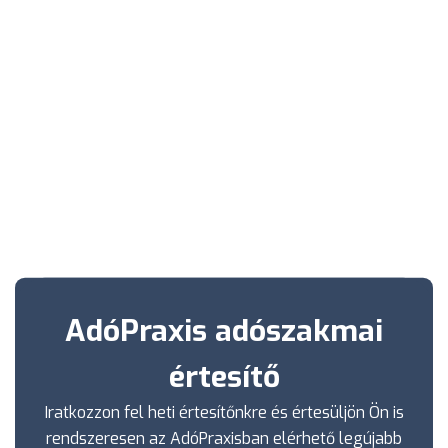
AdóPraxis adószakmai
értesítő
Iratkozzon fel heti értesítőnkre és értesüljön Ön is
rendszeresen az AdóPraxisban elérhető legújabb