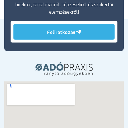
hírekről, tartalmakról, képzésekről és szakértői
elemzésekről!
Feliratkozás