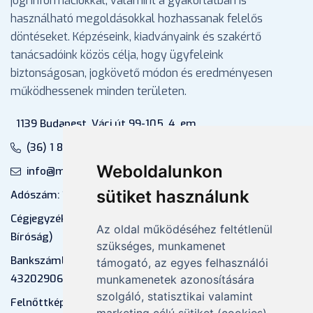
jogi információkkal, valamint a gyakorlatban is
használható megoldásokkal hozhassanak felelős
döntéseket. Képzéseink, kiadványaink és szakértő
tanácsadóink közös célja, hogy ügyfeleink
biztonságosan, jogkövető módon és eredményesen
működhessenek minden területen.
1139 Budapest, Váci út 99-105. 4. em.
(36) 1 880 76 00
Weboldalunkon
info@mprx.hu
sütiket használunk
Adószám: 13598145-2-41
Cégjegyzékszám: 01-09-883770 (Fővárosi
Az oldal működéséhez feltétlenül
Bíróság)
szükséges, munkamenet
Bankszámlaszám: CIB Bank, 10700581-
támogató, az egyes felhasználói
43202906-51100005
munkamenetek azonosítására
szolgáló, statisztikai valamint
Felnőttképzési nyilvántartási szám: