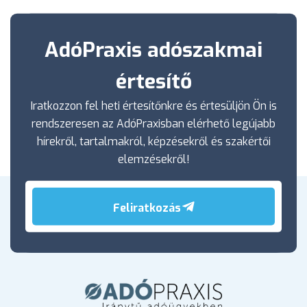
AdóPraxis adószakmai
értesítő
Iratkozzon fel heti értesítőnkre és értesüljön Ön is
rendszeresen az AdóPraxisban elérhető legújabb
hírekről, tartalmakról, képzésekről és szakértői
elemzésekről!
Feliratkozás