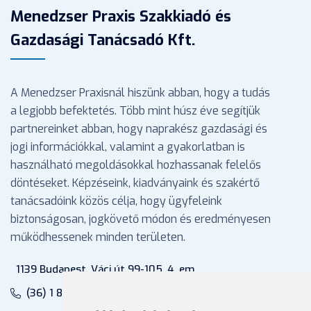
Menedzser Praxis Szakkiadó és
Gazdasági Tanácsadó Kft.
A Menedzser Praxisnál hiszünk abban, hogy a tudás
a legjobb befektetés. Több mint húsz éve segítjük
partnereinket abban, hogy naprakész gazdasági és
jogi információkkal, valamint a gyakorlatban is
használható megoldásokkal hozhassanak felelős
döntéseket. Képzéseink, kiadványaink és szakértő
tanácsadóink közös célja, hogy ügyfeleink
biztonságosan, jogkövető módon és eredményesen
működhessenek minden területen.
1139 Budapest, Váci út 99-105. 4. em.
(36) 1 880 76 00