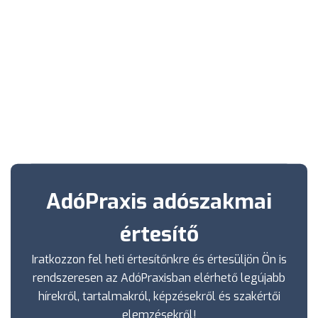
AdóPraxis adószakmai
értesítő
Iratkozzon fel heti értesítőnkre és értesüljön Ön is
rendszeresen az AdóPraxisban elérhető legújabb
hírekről, tartalmakról, képzésekről és szakértői
elemzésekről!