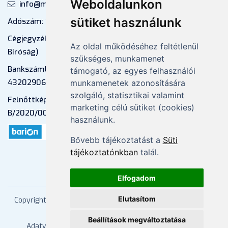
Weboldalunkon
info@mprx.hu
sütiket használunk
Adószám: 13598145-2-41
Cégjegyzékszám: 01-09-883770 (Fővárosi
Az oldal működéséhez feltétlenül
Bíróság)
szükséges, munkamenet
Bankszámlaszám: CIB Bank, 10700581-
támogató, az egyes felhasználói
43202906-51100005
munkamenetek azonosítására
szolgáló, statisztikai valamint
Felnőttképzési nyilvántartási szám:
marketing célú sütiket (cookies)
B/2020/000053
használunk.
Bővebb tájékoztatást a
Süti
tájékoztatónkban
talál.
Elfogadom
Elutasítom
Copyright
2026 Mprx. Minden jog fenntartva
Menedzser
Praxis Kft
Beállítások megváltoztatása
Adatvédelem
ÁSZF
Impresszum
Kapcsolat