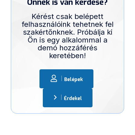
Önnek is van kérdése?
Kérést csak belépett
felhasználóink tehetnek fel
szakértőnknek. Próbálja ki
Ön is egy alkalommal a
demó hozzáférés
keretében!
Belépek
Érdekel