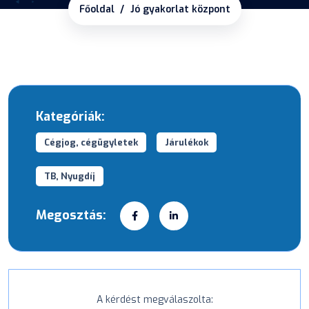
Főoldal
Jó gyakorlat központ
Kategóriák:
Cégjog, cégügyletek
Járulékok
TB, Nyugdíj
Megosztás:
A kérdést megválaszolta: