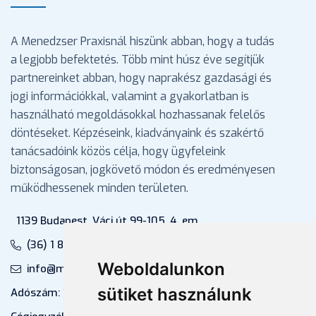
A Menedzser Praxisnál hiszünk abban, hogy a tudás
a legjobb befektetés. Több mint húsz éve segítjük
partnereinket abban, hogy naprakész gazdasági és
jogi információkkal, valamint a gyakorlatban is
használható megoldásokkal hozhassanak felelős
döntéseket. Képzéseink, kiadványaink és szakértő
tanácsadóink közös célja, hogy ügyfeleink
biztonságosan, jogkövető módon és eredményesen
működhessenek minden területen.
1139 Budapest, Váci út 99-105. 4. em.
(36) 1 880 76 00
Weboldalunkon
info@mprx.hu
sütiket használunk
Adószám: 13598145-2-41