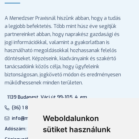
A Menedzser Praxisnál hiszünk abban, hogy a tudás
a legjobb befektetés. Több mint húsz éve segítjük
partnereinket abban, hogy naprakész gazdasági és
jogi információkkal, valamint a gyakorlatban is
használható megoldásokkal hozhassanak felelős
döntéseket. Képzéseink, kiadványaink és szakértő
tanácsadóink közös célja, hogy ügyfeleink
biztonságosan, jogkövető módon és eredményesen
működhessenek minden területen.
1139 Budapest, Váci út 99-105. 4. em.
(36) 1 880 76 00
Weboldalunkon
info@mprx.hu
sütiket használunk
Adószám: 13598145-2-41