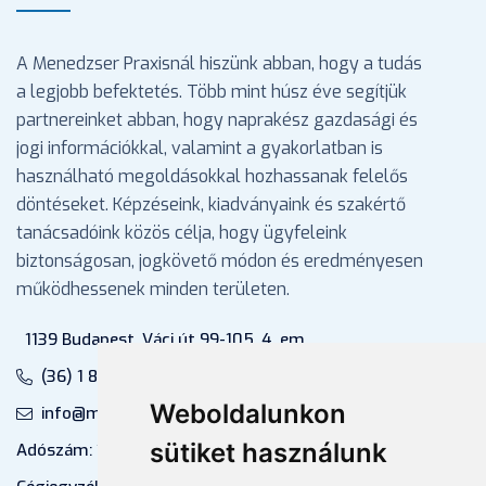
A Menedzser Praxisnál hiszünk abban, hogy a tudás
a legjobb befektetés. Több mint húsz éve segítjük
partnereinket abban, hogy naprakész gazdasági és
jogi információkkal, valamint a gyakorlatban is
használható megoldásokkal hozhassanak felelős
döntéseket. Képzéseink, kiadványaink és szakértő
tanácsadóink közös célja, hogy ügyfeleink
biztonságosan, jogkövető módon és eredményesen
működhessenek minden területen.
1139 Budapest, Váci út 99-105. 4. em.
(36) 1 880 76 00
Weboldalunkon
info@mprx.hu
sütiket használunk
Adószám: 13598145-2-41