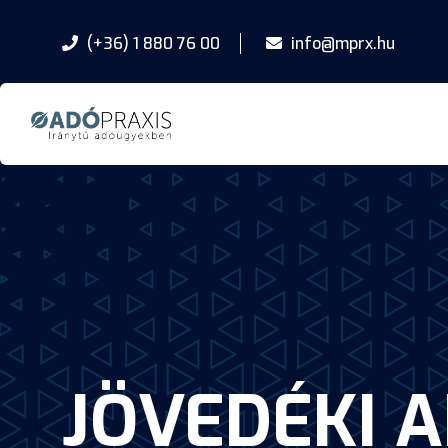
(+36) 1 880 76 00
info@mprx.hu
JÖVEDÉKI 