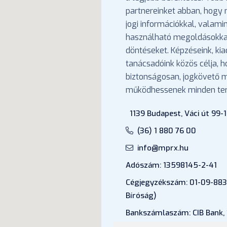
partnereinket abban, hogy
jogi információkkal, valami
használható megoldásokka
döntéseket. Képzéseink, ki
tanácsadóink közös célja, 
biztonságosan, jogkövető
működhessenek minden ter
1139 Budapest, Váci út 99-1
(36) 1 880 76 00
info@mprx.hu
Adószám: 13598145-2-41
Cégjegyzékszám: 01-09-883
Bíróság)
Bankszámlaszám: CIB Bank,
43202906-51100005