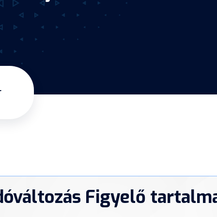
r
dóváltozás Figyelő tartalm