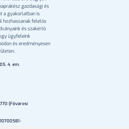
 naprakész gazdasági és
nt a gyakorlatban is
l hozhassanak felelős
adványaink és szakértő
hogy ügyfeleink
 módon és eredményesen
ületen.
05. 4. em.
770 (Fővárosi
 10700581-