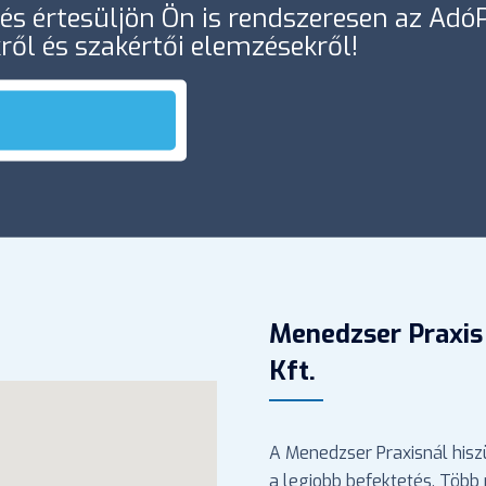
e és értesüljön Ön is rendszeresen az Ad
kről és szakértői elemzésekről!
Menedzser Praxis
Kft.
A Menedzser Praxisnál hisz
a legjobb befektetés. Több 