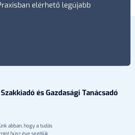
óPraxisban elérhető legújabb
 Szakkiadó és Gazdasági Tanácsadó
ünk abban, hogy a tudás
mint húsz éve segítjük