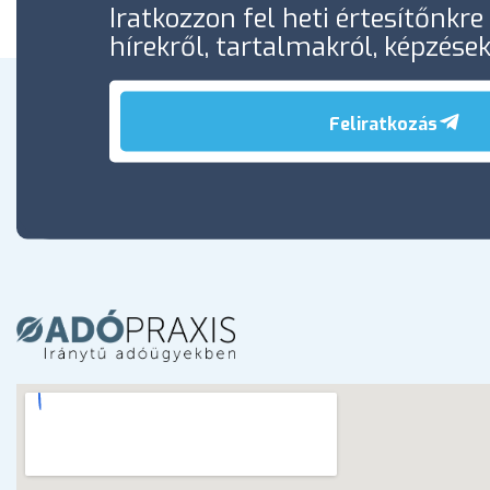
Iratkozzon fel heti értesítőnkr
hírekről, tartalmakról, képzése
Feliratkozás