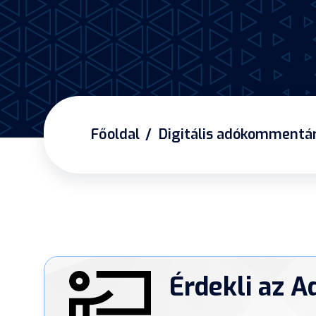
Főoldal
Digitális adókommentá
Érdekli az A