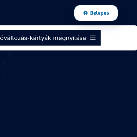
Belépés
óváltozás-kártyák megnyitása