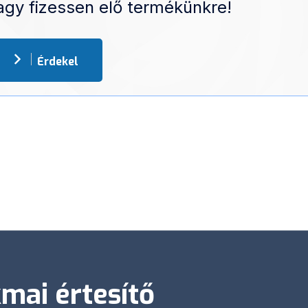
vagy fizessen elő termékünkre!
Érdekel
mai értesítő