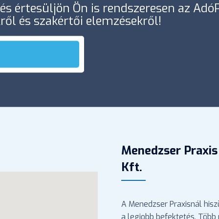
e és értesüljön Ön is rendszeresen az Ad
kről és szakértői elemzésekről!
Menedzser Praxis
Kft.
A Menedzser Praxisnál hisz
a legjobb befektetés. Több 