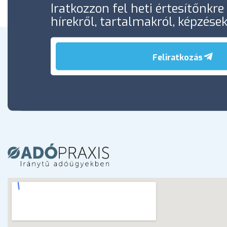
Iratkozzon fel heti értesítőnkr
hírekről, tartalmakról, képzése
Feliratkozás