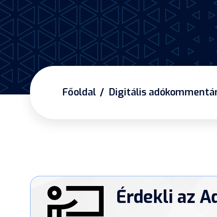
Főoldal
Digitális adókommentá
Érdekli az A