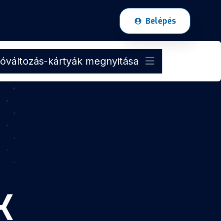
Belépés
óváltozás-kártyák megnyitása
K