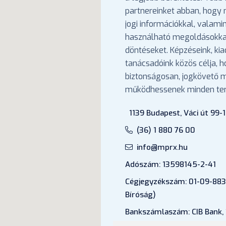
partnereinket abban, hogy
jogi információkkal, valami
használható megoldásokka
döntéseket. Képzéseink, ki
tanácsadóink közös célja, 
biztonságosan, jogkövető
működhessenek minden ter
1139 Budapest, Váci út 99-1
(36) 1 880 76 00
info@mprx.hu
Adószám: 13598145-2-41
Cégjegyzékszám: 01-09-883
Bíróság)
Bankszámlaszám: CIB Bank,
43202906-51100005