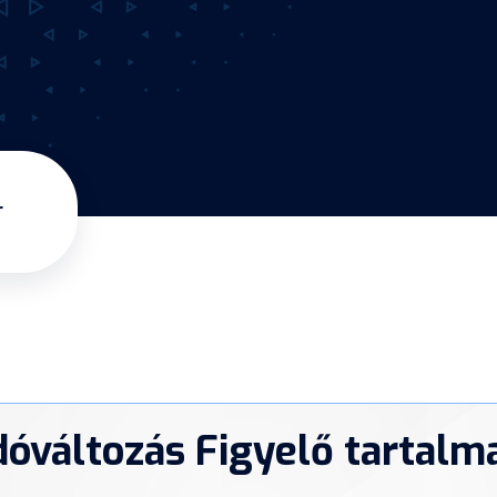
r
dóváltozás Figyelő tartalm