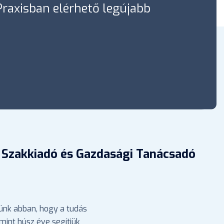
óPraxisban elérhető legújabb
 Szakkiadó és Gazdasági Tanácsadó
ünk abban, hogy a tudás
mint húsz éve segítjük