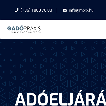
(+36) 1 880 76 00
info@mprx.hu
ADÓELJÁRÁ