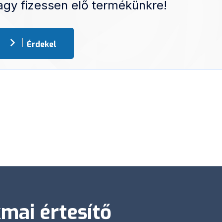
vagy fizessen elő termékünkre!
Érdekel
mai értesítő