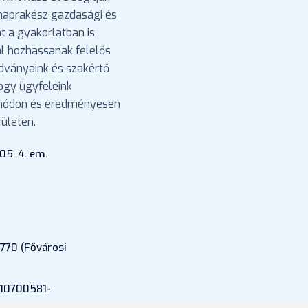
 naprakész gazdasági és
nt a gyakorlatban is
l hozhassanak felelős
adványaink és szakértő
hogy ügyfeleink
 módon és eredményesen
ületen.
05. 4. em.
770 (Fővárosi
 10700581-