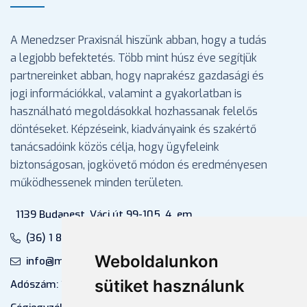
A Menedzser Praxisnál hiszünk abban, hogy a tudás
a legjobb befektetés. Több mint húsz éve segítjük
partnereinket abban, hogy naprakész gazdasági és
jogi információkkal, valamint a gyakorlatban is
használható megoldásokkal hozhassanak felelős
döntéseket. Képzéseink, kiadványaink és szakértő
tanácsadóink közös célja, hogy ügyfeleink
biztonságosan, jogkövető módon és eredményesen
működhessenek minden területen.
1139 Budapest, Váci út 99-105. 4. em.
(36) 1 880 76 00
Weboldalunkon
info@mprx.hu
sütiket használunk
Adószám: 13598145-2-41