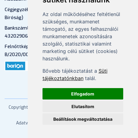
Cégjegyzékszám: 01-09-883770 (Fővárosi
Az oldal működéséhez feltétlenül
Bíróság)
szükséges, munkamenet
Bankszámlaszám: CIB Bank, 10700581-
támogató, az egyes felhasználói
43202906-51100005
munkamenetek azonosítására
szolgáló, statisztikai valamint
Felnőttképzési nyilvántartási szám:
marketing célú sütiket (cookies)
B/2020/000053
használunk.
Bővebb tájékoztatást a
Süti
tájékoztatónkban
talál.
Elfogadom
Elutasítom
Copyright
2026 Mprx. Minden jog fenntartva
Menedzser
Praxis Kft
Beállítások megváltoztatása
Adatvédelem
ÁSZF
Impresszum
Kapcsolat
Súgó/GYIK