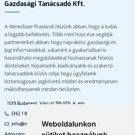
Gazdasági Tanácsadó Kft.
A Menedzser Praxisnál hiszünk abban, hogy a tudás
a legjobb befektetés. Több mint húsz éve segítjük
partnereinket abban, hogy naprakész gazdasági és
jogi információkkal, valamint a gyakorlatban is
használható megoldásokkal hozhassanak felelős
döntéseket. Képzéseink, kiadványaink és szakértő
tanácsadóink közös célja, hogy ügyfeleink
biztonságosan, jogkövető módon és eredményesen
működhessenek minden területen.
1139 Budapest, Váci út 99-105. 4. em.
(36) 1 880 76 00
Weboldalunkon
info@mprx.hu
sütiket használunk
Adószám: 13598145-2-41