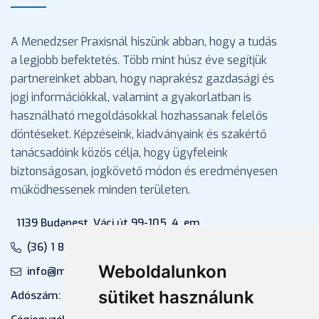
A Menedzser Praxisnál hiszünk abban, hogy a tudás
a legjobb befektetés. Több mint húsz éve segítjük
partnereinket abban, hogy naprakész gazdasági és
jogi információkkal, valamint a gyakorlatban is
használható megoldásokkal hozhassanak felelős
döntéseket. Képzéseink, kiadványaink és szakértő
tanácsadóink közös célja, hogy ügyfeleink
biztonságosan, jogkövető módon és eredményesen
működhessenek minden területen.
1139 Budapest, Váci út 99-105. 4. em.
(36) 1 880 76 00
Weboldalunkon
info@mprx.hu
sütiket használunk
Adószám: 13598145-2-41