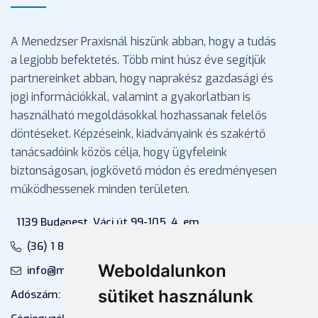
A Menedzser Praxisnál hiszünk abban, hogy a tudás
a legjobb befektetés. Több mint húsz éve segítjük
partnereinket abban, hogy naprakész gazdasági és
jogi információkkal, valamint a gyakorlatban is
használható megoldásokkal hozhassanak felelős
döntéseket. Képzéseink, kiadványaink és szakértő
tanácsadóink közös célja, hogy ügyfeleink
biztonságosan, jogkövető módon és eredményesen
működhessenek minden területen.
1139 Budapest, Váci út 99-105. 4. em.
(36) 1 880 76 00
Weboldalunkon
info@mprx.hu
sütiket használunk
Adószám: 13598145-2-41