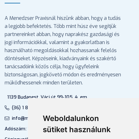
A Menedzser Praxisnál hiszünk abban, hogy a tudás
a legjobb befektetés. Több mint húsz éve segítjük
partnereinket abban, hogy naprakész gazdasági és
jogi információkkal, valamint a gyakorlatban is
használható megoldásokkal hozhassanak felelős
döntéseket. Képzéseink, kiadványaink és szakértő
tanácsadóink közös célja, hogy ügyfeleink
biztonságosan, jogkövető módon és eredményesen
működhessenek minden területen.
1139 Budapest, Váci út 99-105. 4. em.
(36) 1 880 76 00
Weboldalunkon
info@mprx.hu
sütiket használunk
Adószám: 13598145-2-41