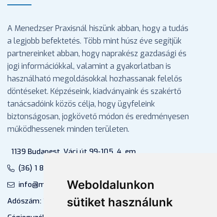
A Menedzser Praxisnál hiszünk abban, hogy a tudás
a legjobb befektetés. Több mint húsz éve segítjük
partnereinket abban, hogy naprakész gazdasági és
jogi információkkal, valamint a gyakorlatban is
használható megoldásokkal hozhassanak felelős
döntéseket. Képzéseink, kiadványaink és szakértő
tanácsadóink közös célja, hogy ügyfeleink
biztonságosan, jogkövető módon és eredményesen
működhessenek minden területen.
1139 Budapest, Váci út 99-105. 4. em.
(36) 1 880 76 00
Weboldalunkon
info@mprx.hu
sütiket használunk
Adószám: 13598145-2-41