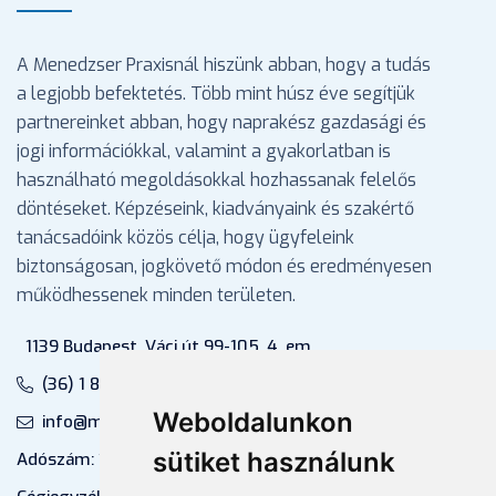
A Menedzser Praxisnál hiszünk abban, hogy a tudás
a legjobb befektetés. Több mint húsz éve segítjük
partnereinket abban, hogy naprakész gazdasági és
jogi információkkal, valamint a gyakorlatban is
használható megoldásokkal hozhassanak felelős
döntéseket. Képzéseink, kiadványaink és szakértő
tanácsadóink közös célja, hogy ügyfeleink
biztonságosan, jogkövető módon és eredményesen
működhessenek minden területen.
1139 Budapest, Váci út 99-105. 4. em.
(36) 1 880 76 00
Weboldalunkon
info@mprx.hu
sütiket használunk
Adószám: 13598145-2-41