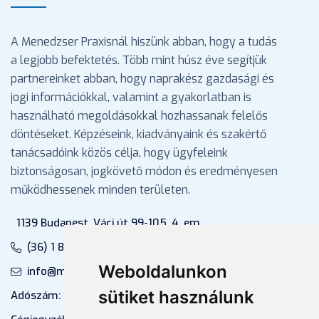
A Menedzser Praxisnál hiszünk abban, hogy a tudás
a legjobb befektetés. Több mint húsz éve segítjük
partnereinket abban, hogy naprakész gazdasági és
jogi információkkal, valamint a gyakorlatban is
használható megoldásokkal hozhassanak felelős
döntéseket. Képzéseink, kiadványaink és szakértő
tanácsadóink közös célja, hogy ügyfeleink
biztonságosan, jogkövető módon és eredményesen
működhessenek minden területen.
1139 Budapest, Váci út 99-105. 4. em.
(36) 1 880 76 00
Weboldalunkon
info@mprx.hu
sütiket használunk
Adószám: 13598145-2-41