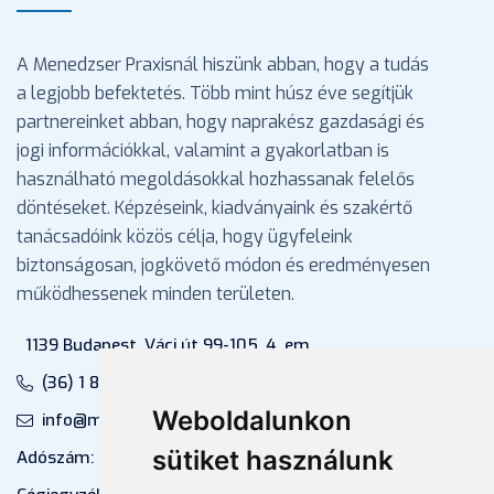
A Menedzser Praxisnál hiszünk abban, hogy a tudás
a legjobb befektetés. Több mint húsz éve segítjük
partnereinket abban, hogy naprakész gazdasági és
jogi információkkal, valamint a gyakorlatban is
használható megoldásokkal hozhassanak felelős
döntéseket. Képzéseink, kiadványaink és szakértő
tanácsadóink közös célja, hogy ügyfeleink
biztonságosan, jogkövető módon és eredményesen
működhessenek minden területen.
1139 Budapest, Váci út 99-105. 4. em.
(36) 1 880 76 00
Weboldalunkon
info@mprx.hu
sütiket használunk
Adószám: 13598145-2-41